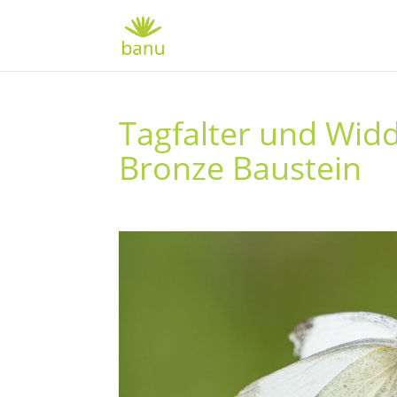
Tagfalter und Widd
Bronze Baustein