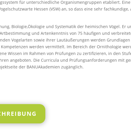
ungssystem für unterschiedliche Organismengruppen etabliert. Eine 
 Vogelschutzwarte Hessen (VSW) an, so dass eine sehr fachkundige,
mung, Biologie,Ökologie und Systematik der heimischen Vögel. Er 
 Artbestimmung und Artenkenntnis von 75 häufigen und verbreiteten
nnenden Vogelarten sowie ihrer Lautäußerungen werden Grundlage
Kompetenzen werden vermittelt. Im Bereich der Ornithologie werd
ene Wissen im Rahmen von Prüfungen zu zertifizieren, in den Stufen
ren angeboten. Die Curricula und Prüfungsanforderungen mit ge
ojektseite der BANUAkademien zugänglich.
CHREIBUNG