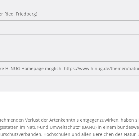
 Ried, Friedberg)
ere HLNUG Homepage möglich: https://www.hlnug.de/themen/natu
unehmenden Verlust der Artenkenntnis entgegenzuwirken, haben s
dungsstätten im Natur-und Umweltschutz“ (BANU) in einem bundesw
urschutzverbänden, Hochschulen und allen Bereichen des Natur-u